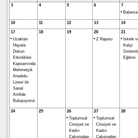
3
4
5
6
7
Balance
10
11
12
13
14
17
18
19
20
21
Uzaktan
Z Raporu
İskele v
Hayata
Kalıp
Dokun
Sistemle
Etkinlikleri
Eğitimi
Kapsamında
Mehmetçik
Anadolu
Lisesi ile
Sanal
Amfide
Buluşuyoruz.
24
25
26
27
28
Toplumsal
Toplumsal
Cinsiyet ve
Cinsiyet ve
Kadın
Kadın
Çalışmaları
Çalışmaları