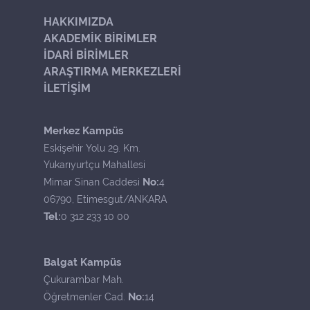
HAKKIMIZDA
AKADEMİK BİRİMLER
İDARİ BİRİMLER
ARAŞTIRMA MERKEZLERİ
İLETİŞİM
Merkez Kampüs
Eskişehir Yolu 29. Km.
Yukarıyurtçu Mahallesi
No:
Mimar Sinan Caddesi
4
06790, Etimesgut/ANKARA
Tel:
0 312 233 10 00
Balgat Kampüs
Çukurambar Mah.
No:
Öğretmenler Cad.
14