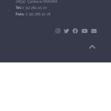
06530, Çankaya/ANKARA
Tel:
0 312 284 45 00
Faks:
0 312 286 40 78
Başa Dön