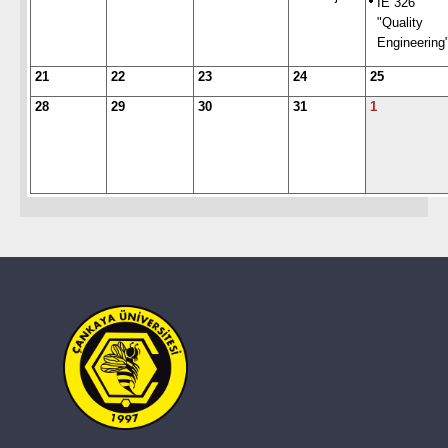
IE 326
"Quality
Engineering
21
22
23
24
25
28
29
30
31
1