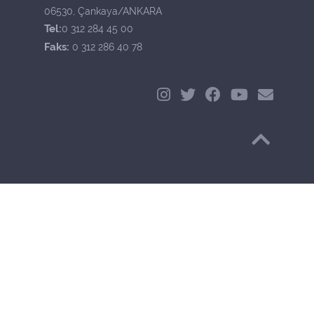
06530, Çankaya/ANKARA
Tel:
0 312 284 45 00
Faks:
0 312 286 40 78
Başa Dön