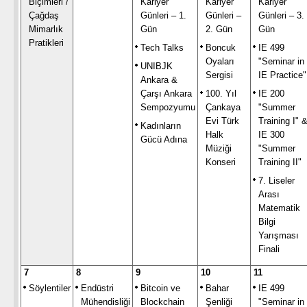
Biçimleri /
Kariyer
Kariyer
Kariyer
Çağdaş
Günleri – 1.
Günleri –
Günleri – 3.
Mimarlık
Gün
2. Gün
Gün
Pratikleri
Tech Talks
Boncuk
IE 499
Oyaları
"Seminar in
UNIBJK
Sergisi
IE Practice"
Ankara &
Çarşı Ankara
100. Yıl
IE 200
Sempozyumu
Çankaya
"Summer
Evi Türk
Training I" 
Kadınların
Halk
IE 300
Gücü Adına
Müziği
"Summer
Konseri
Training II"
7. Liseler
Arası
Matematik
Bilgi
Yarışması
Finali
7
8
9
10
11
Söylentiler
Endüstri
Bitcoin ve
Bahar
IE 499
Mühendisliği
Blockchain
Şenliği
"Seminar in