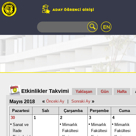
WEB
MAIL
TELEFON
REHBERİ
ÖĞRENCİ
BİLGİ
SİSTEMİ
AÇILAN
DERSLER
UZAKTAN
Etkinlikler Takvimi
Yaklaşan
Gün
Hafta
EĞİTİM
«
»
Mayıs 2018
Önceki Ay
|
Sonraki Ay
KAMPÜSTE
YAŞAM
Pazartesi
Salı
Çarşamba
Perşembe
Cuma
KÜTÜPHANE
30
1
2
3
4
PORTALI
Sanat ve
Mimarlık
Mimarlık
Mimarlık
ULAŞIM
İfade
Fakültesi
Fakültesi
Fakültesi