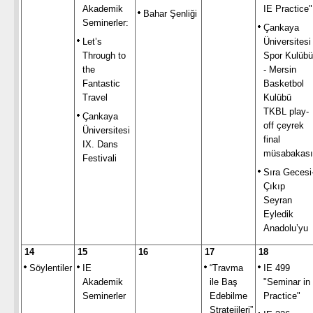
Akademik
IE Practice"
Bahar Şenliği
Seminerler:
Çankaya
Let’s
Üniversitesi
Through to
Spor Kulübü
the
- Mersin
Fantastic
Basketbol
Travel
Kulübü
TKBL play-
Çankaya
off çeyrek
Üniversitesi
final
IX. Dans
müsabakası
Festivali
Sıra Gecesi
Çıkıp
Seyran
Eyledik
Anadolu’yu
14
15
16
17
18
Söylentiler
IE
“Travma
IE 499
Akademik
ile Baş
"Seminar in
Seminerler
Edebilme
Practice"
Stratejileri”