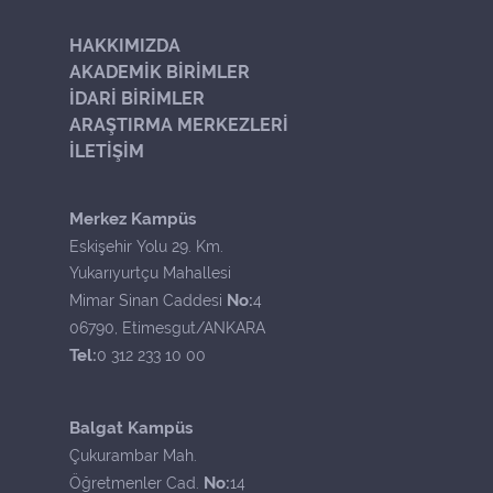
HAKKIMIZDA
AKADEMİK BİRİMLER
İDARİ BİRİMLER
ARAŞTIRMA MERKEZLERİ
İLETİŞİM
Merkez Kampüs
Eskişehir Yolu 29. Km.
Yukarıyurtçu Mahallesi
No:
Mimar Sinan Caddesi
4
06790, Etimesgut/ANKARA
Tel:
0 312 233 10 00
Balgat Kampüs
Çukurambar Mah.
No:
Öğretmenler Cad.
14